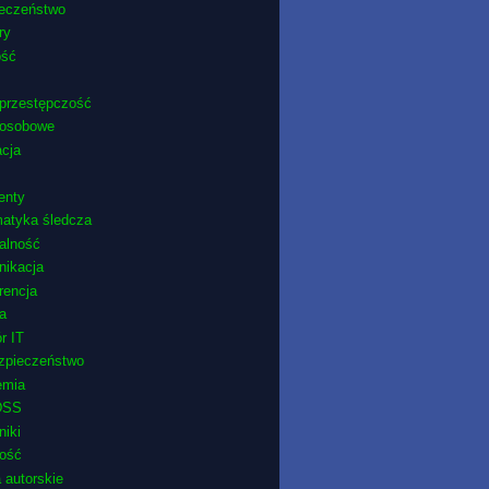
ieczeństwo
ry
ość
przestępczość
 osobowe
cja
enty
matyka śledcza
ralność
nikacja
rencja
ra
r IT
zpieczeństwo
emia
DSS
niki
ność
 autorskie