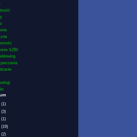
o
atność
ty
o
enia
szne
domość
żenie SZBI
leblowing
pieczenia
dzanie
usługi
kt
wum
6
(1)
5
(3)
1
(1)
9
(19)
7
(2)