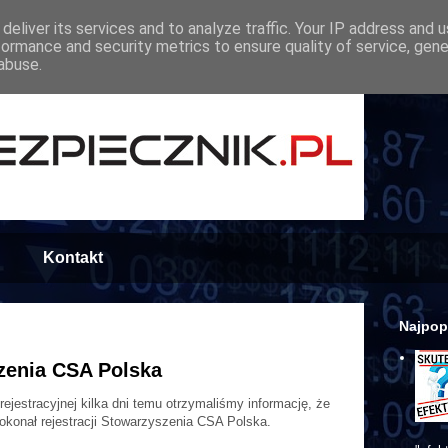
deliver its services and to analyze traffic. Your IP address and 
formance and security metrics to ensure quality of service, gen
abuse.
Kontakt
Najpop
zenia CSA Polska
rejestracyjnej kilka dni temu otrzymaliśmy informację, że
konał rejestracji Stowarzyszenia CSA Polska.