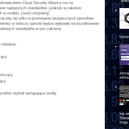
"efek
stawicielem Cloud Security Alliance ma na
nie najlepszych standardów i praktyk w zakresie
h w modelu „cloud computing”.
ną rolę nie tylko w promowaniu bezpiecznych sposobów
ównież w twórczy sposób będzie wpływało na kształtowanie
rodowych standardów w tym zakresie.
może 
 składzie:
zący
zarzą
niczący
wskaz
ący
ycielski wybrał następujące osoby:
się w
Star
moja 