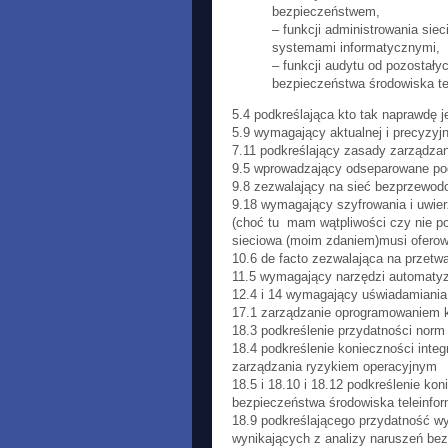
bezpieczeństwem,
– funkcji administrowania sie
systemami informatycznymi,
– funkcji audytu od pozostałyc
bezpieczeństwa środowiska te
5.4 podkreślająca kto tak naprawdę j
5.9 wymagający aktualnej i precyzyj
7.11 podkreślający zasady zarządzan
9.5 wprowadzający odseparowane po
9.8 zezwalający na sieć bezprzewo
9.18 wymagający szyfrowania i uwier
(choć tu mam wątpliwości czy nie po
sieciowa (moim zdaniem)musi oferow
10.6 de facto zezwalająca na przet
11.5 wymagający narzędzi automatyz
12.4 i 14 wymagający uświadamiania
17.1 zarządzanie oprogramowaniem
18.3 podkreślenie przydatności norm
18.4 podkreślenie konieczności inte
zarządzania ryzykiem operacyjnym
18.5 i 18.10 i 18.12 podkreślenie ko
bezpieczeństwa środowiska teleinfo
18.9 podkreślającego przydatność w
wynikających z analizy naruszeń be