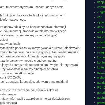
bezp
ciami teleinformatycznymi, bazami danych oraz
chmu
ciągł
h funkcji w obszarze technologii informacyjnej i
csr
leinformatycznego.
cyber
est odpowiedzialny za bezpieczeństwo informacji
dane
nej dokumentacji środowiska teleinformatycznego
eduka
ia zmianą (w tym zmiany pilne i awaryjne)
fraud
dsieci
incyd
dową w bankach
infor
zytelniania podczas wykorzystywania drukarek sieciowych
winno to bazować na analizie ryzyka. Nie każda drukarka
integ
ać uwierzytelniania. A koszty wymiany są spore
komu
warzanie danych w modelu cloud computing
konfe
ujących zarządzanie uprawnieniami (w tym historycznymi
kultu
 użytkowników w zakresie bezpieczeństwa
nadzó
 końcowych użytkowników
 serii ISO 27000
niebe
gracji zarządzania bezpieczeństwem z narzędziami
pand
PCI 
nieczności zarządzania ryzykiem w zakresie
porad
rmatycznego
pouf
ymiany informacji o zagrożeniach oraz doświadczeń
zpieczeństwa
prawa