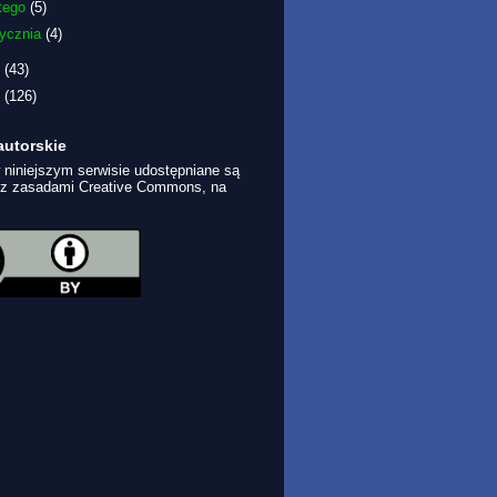
utego
(5)
tycznia
(4)
1
(43)
0
(126)
autorskie
 niniejszym serwisie udostępniane są
 z zasadami Creative Commons, na