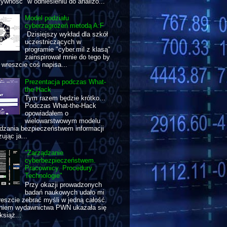
tywność" w odniesieniu do analizo...
Model podziału
cyberzagrożeń metodą A:F
Dzisiejszy wykład dla szkół
uczestniczących w
programie "cyber.mil z klasą"
zainspirował mnie do tego by
wreszcie coś napisa...
Prezentacja podczas What-
the-Hack
Tym razem będzie krótko...
Podczas What-the-Hack
opowiadałem o
wielowarstwowym modelu
dzania bezpieczeństwem informacji
ując ja...
"Zarządzanie
cyberbezpieczeństwem.
Pracownicy. Procedury.
Technologie"
Przy okazji prowadzonych
badań naukowych udało mi
reszcie zebrać myśli w jedną całość.
aniem wydawnictwa PWN ukazała się
książ...