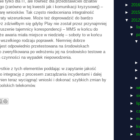
ie tylko dla IT, ale również dla przedstawicieli działów
►
201
 (zarówno w tej kwestii jak i komunikacji kryzysowej) –
 parę wniosków. Tak często niedoceniana integralność
►
201
aty wizerunkowe. Może też doprowadzić do bardzo
▼
201
 zdziwiłbym się gdyby Play nie został przez przynajmniej
►
l
aruszenie tajemnicy korespondencji – MMS w końcu do
▼
p
 że awaria miała miejsce w niedzielę – soboty to w końcu
 wszelkiego rodzaju poprawek. Niemniej dobrze
jest odpowiednio przetestowana na środowiskach
io zweryfikowana po wdrożeniu jej na środowisko testowe a
an czynności na wypadek niepowodzenia.
stkie z tych elementów poddając w zapytanie jakość
o integrację z procesem zarządzania incydentami i dalej
nien teraz wyciągnąć wnioski i dokonać szybkich zmian by
 polskich telekomów.
►
w
►
si
►
li
►
c
►
m
►
k
►
m
...