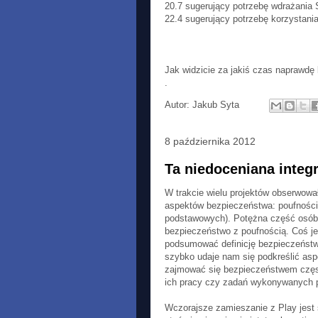
20.7 sugerujący potrzebę wdrażania
22.4 sugerujący potrzebę korzystani
Jak widzicie za jakiś czas naprawdę 
.
Autor:
Jakub Syta
8 października 2012
Ta niedoceniana integra
W trakcie wielu projektów obserwow
aspektów bezpieczeństwa: poufności, 
podstawowych). Potężna część osób 
bezpieczeństwo z poufnością. Coś jes
podsumować definicję bezpieczeństw
szybko udaje nam się podkreślić asp
zajmować się bezpieczeństwem często 
ich pracy czy zadań wykonywanych 
Wczorajsze zamieszanie z Play jest 