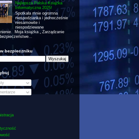
Najlepsza Polska Książka
Informatyczna 2025!
Spotkała mnie ogromna
niespodzianka i jednocześnie
niesamowite i
niespodziewane
nienie. Moja książka „ Zarządzanie
bezpieczeństwe...
 w bezpieczniku
ybuj
ty
entarze
istracja
tyczność
owość