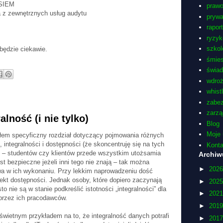
 SIEM
praw
a z zewnętrznych usług audytu
pryw
rapor
ryzyk
szkol
będzie ciekawie.
śmie
świa
wdro
whist
zabez
zarzą
lność (i nie tylko)
Blog
Moje 
ałem specyficzny rozdział dotyczący pojmowania różnych
integralności i dostępności (że skoncentruję się na tych
Konta
– studentów czy klientów przede wszystkim utożsamia
Archi
t bezpieczne jeżeli inni tego nie znają – tak można
►
202
a w ich wykonaniu. Przy lekkim naprowadzeniu dość
ekt dostępności. Jednak osoby, które dopiero zaczynają
►
202
nie są w stanie podkreślić istotności „integralności” dla
►
202
przez ich pracodawców.
►
201
świetnym przykładem na to, że integralność danych potrafi
►
201