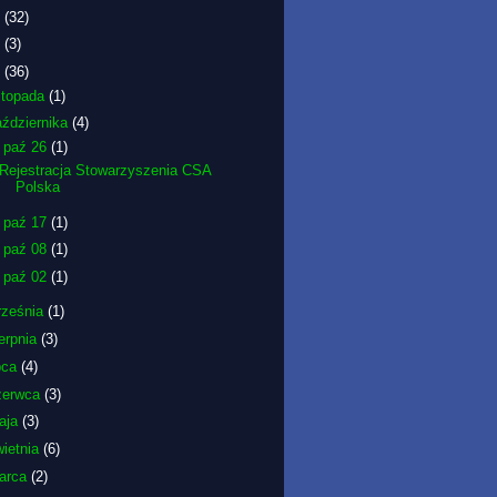
6
(32)
5
(3)
2
(36)
istopada
(1)
aździernika
(4)
▼
paź 26
(1)
Rejestracja Stowarzyszenia CSA
Polska
►
paź 17
(1)
►
paź 08
(1)
►
paź 02
(1)
rześnia
(1)
erpnia
(3)
pca
(4)
zerwca
(3)
aja
(3)
wietnia
(6)
arca
(2)