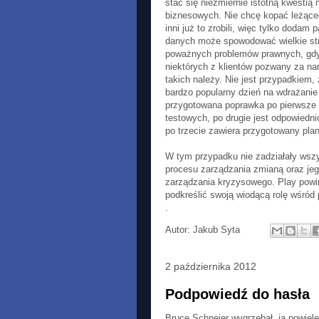
stać się niezmiernie istotną kwestią n
biznesowych. Nie chcę kopać leżącego
inni już to zrobili, więc tylko dodam
danych może spowodować wielkie str
poważnych problemów prawnych, gdyż
niektórych z klientów pozwany za n
takich należy. Nie jest przypadkiem,
bardzo popularny dzień na wdrażanie
przygotowana poprawka po pierwsze 
testowych, po drugie jest odpowiedn
po trzecie zawiera przygotowany pl
W tym przypadku nie zadziałały wszy
procesu zarządzania zmianą oraz jeg
zarządzania kryzysowego. Play powi
podkreślić swoją wiodącą rolę wśród
.
Autor:
Jakub Syta
2 października 2012
Podpowiedź do hasła
Bruce Schneier wygrzebał, ja powielę