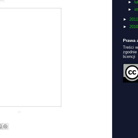
►
l
►
s
►
201
►
201
Prawa 
Treści w
zgodnie
licencji
.