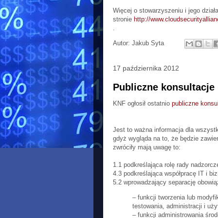
Więcej o stowarzyszeniu i jego dzia
stronie
http://www.cloudsecurityallian
.
Autor:
Jakub Syta
17 października 2012
Publiczne konsultacje
KNF ogłosił ostatnio
publiczne konsu
Jest to ważna informacja dla wszys
gdyż wygląda na to, że będzie zawie
zwróciły mają uwagę to:
1.1 podkreślająca rolę rady nadzorcz
4.3 podkreślająca współpracę IT i bi
5.2 wprowadzający separację obowi
– funkcji tworzenia lub mody
testowania, administracji i uż
– funkcji administrowania śro