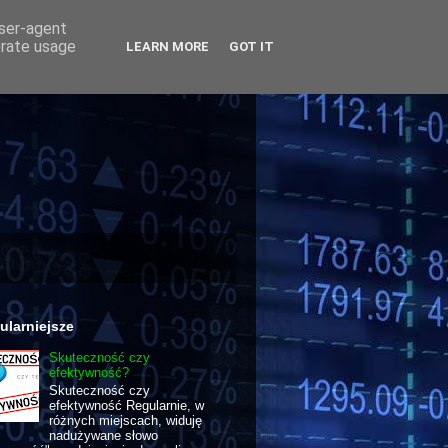
user-agent
erate usage
LEARN MORE
GOT IT
ularniejsze
Skuteczność czy
efektywność?
Skuteczność czy
efektywność Regularnie, w
różnych miejscach, widuję
nadużywane słowo