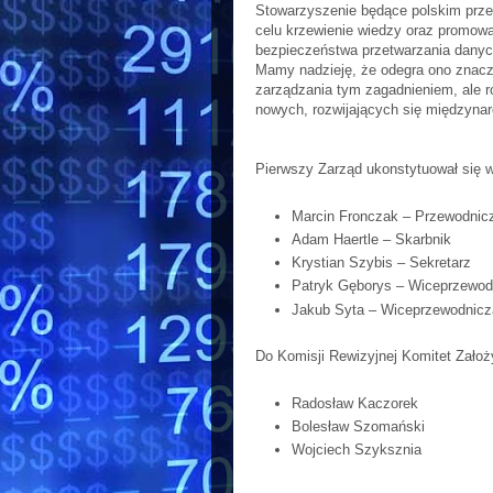
Stowarzyszenie będące polskim przed
celu krzewienie wiedzy oraz promowa
bezpieczeństwa przetwarzania danyc
Mamy nadzieję, że odegra ono znacz
zarządzania tym zagadnieniem, ale r
nowych, rozwijających się międzyna
Pierwszy Zarząd ukonstytuował się w
Marcin Fronczak – Przewodnic
Adam Haertle – Skarbnik
Krystian Szybis – Sekretarz
Patryk Gęborys – Wiceprzewod
Jakub Syta – Wiceprzewodnicz
Do Komisji Rewizyjnej Komitet Założ
Radosław Kaczorek
Bolesław Szomański
Wojciech Szyksznia