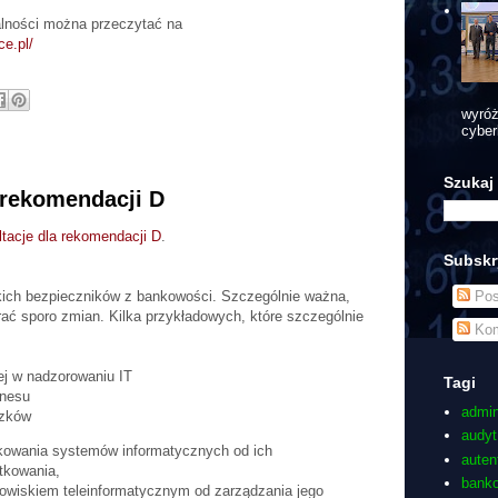
łalności można przeczytać na
ce.pl/
wyróż
cyber
Szukaj
 rekomendacji D
ltacje dla rekomendacji D
.
Subskr
tkich bezpieczników z bankowości. Szczególnie ważna,
Pos
rać sporo zmian. Kilka przykładowych, które szczególnie
Kom
ej w nadzorowaniu IT
Tagi
znesu
admin
ązków
audyt
fikowania systemów informatycznych od ich
auten
ytkowania,
bank
dowiskiem teleinformatycznym od zarządzania jego