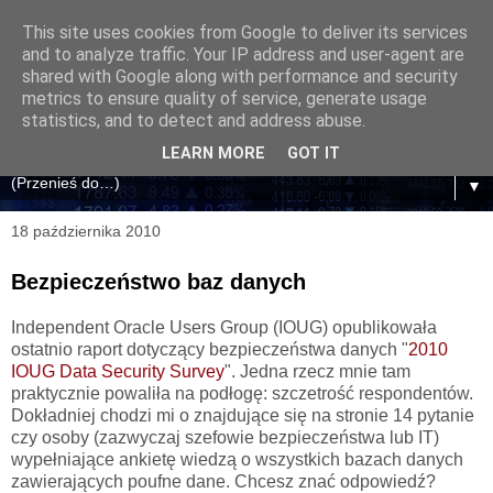
This site uses cookies from Google to deliver its services
and to analyze traffic. Your IP address and user-agent are
shared with Google along with performance and security
metrics to ensure quality of service, generate usage
statistics, and to detect and address abuse.
LEARN MORE
GOT IT
▼
18 października 2010
Bezpieczeństwo baz danych
Independent Oracle Users Group (IOUG) opublikowała
ostatnio raport dotyczący bezpieczeństwa danych "
2010
IOUG Data Security Survey
". Jedna rzecz mnie tam
praktycznie powaliła na podłogę: szczetrość respondentów.
Dokładniej chodzi mi o znajdujące się na stronie 14 pytanie
czy osoby (zazwyczaj szefowie bezpieczeństwa lub IT)
wypełniające ankietę wiedzą o wszystkich bazach danych
zawierających poufne dane. Chcesz znać odpowiedź?