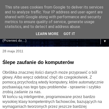
This site uses cookies from Google to deliver its services
and to analyze traffic. Your IP address and user-agent are
shared with Google along with performance and security
metrics to ensure quality of service, generate usage
statistics, and to detect and address abuse.
LEARN MORE
GOT IT
▼
28 maja 2011
Ślepe zaufanie do komputerów
Obróbka znacznej ilości danych może przyprawić o ból
głowy. Albo wręcz odebrać chęć do czegokolwiek. Z
pomocą przychodzą wtedy komputery, które automatycznie
pozbawiają nas tego typu problemów - sprawnie i szybko
zrobią zadanie za nas.
W końcu są inteligentne, programowane przez bardzo
wysokiej klasy kompetentnych fachowców, bazujących na
wymaganiach tworzonych przez jeszcze bardziej