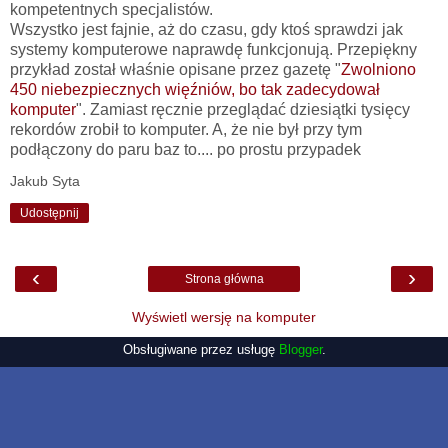
kompetentnych specjalistów.
Wszystko jest fajnie, aż do czasu, gdy ktoś sprawdzi jak
systemy komputerowe naprawdę funkcjonują. Przepiękny
przykład został właśnie opisane przez gazetę "
Zwolniono
450 niebezpiecznych więźniów, bo tak zadecydował
komputer
". Zamiast ręcznie przeglądać dziesiątki tysięcy
rekordów zrobił to komputer. A, że nie był przy tym
podłączony do paru baz to.... po prostu przypadek
Jakub Syta
Udostępnij
‹
›
Strona główna
Wyświetl wersję na komputer
Obsługiwane przez usługę
Blogger
.