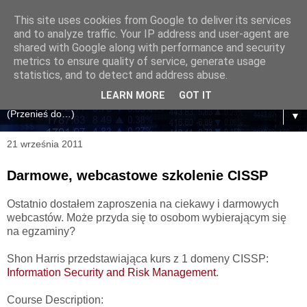
This site uses cookies from Google to deliver its services
and to analyze traffic. Your IP address and user-agent are
shared with Google along with performance and security
metrics to ensure quality of service, generate usage
statistics, and to detect and address abuse.
LEARN MORE
GOT IT
▼
21 września 2011
Darmowe, webcastowe szkolenie CISSP
Ostatnio dostałem zaproszenia na ciekawy i darmowych
webcastów. Może przyda się to osobom wybierającym się
na egzaminy?
Shon Harris przedstawiająca kurs z 1 domeny CISSP:
Information Security and Risk Management
.
Course Description: