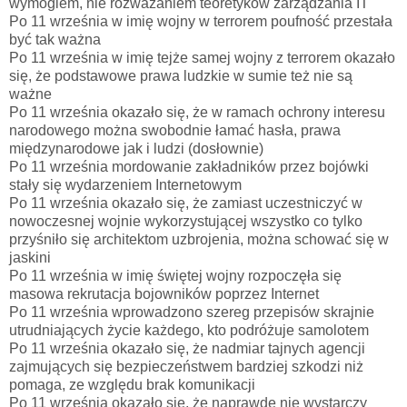
wymogiem, nie rozważaniem teoretyków zarządzania IT
Po 11 września w imię wojny w terrorem poufność przestała
być tak ważna
Po 11 września w imię tejże samej wojny z terrorem okazało
się, że podstawowe prawa ludzkie w sumie też nie są
ważne
Po 11 września okazało się, że w ramach ochrony interesu
narodowego można swobodnie łamać hasła, prawa
międzynarodowe jak i ludzi (dosłownie)
Po 11 września mordowanie zakładników przez bojówki
stały się wydarzeniem Internetowym
Po 11 września okazało się, że zamiast uczestniczyć w
nowoczesnej wojnie wykorzystującej wszystko co tylko
przyśniło się architektom uzbrojenia, można schować się w
jaskini
Po 11 września w imię świętej wojny rozpoczęła się
masowa rekrutacja bojowników poprzez Internet
Po 11 września wprowadzono szereg przepisów skrajnie
utrudniających życie każdego, kto podróżuje samolotem
Po 11 września okazało się, że nadmiar tajnych agencji
zajmujących się bezpieczeństwem bardziej szkodzi niż
pomaga, ze względu brak komunikacji
Po 11 września okazało się, że naprawdę nie wystarczy