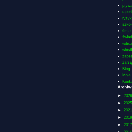
pryw
rapor
ryzyk
szkol
śmie
świa
wdro
whist
zabez
zarzą
Blog
Moje 
Konta
Archi
►
202
►
202
►
202
►
201
►
201