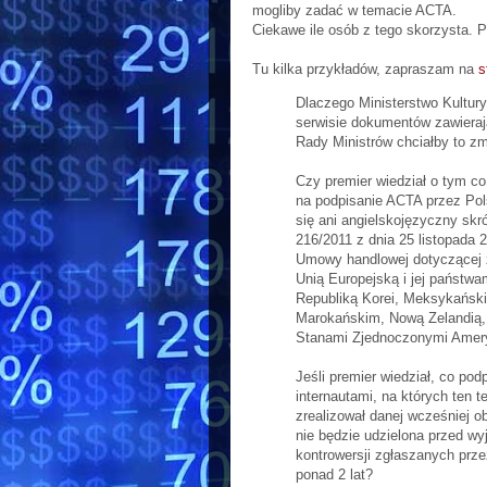
mogliby zadać w temacie ACTA.
Ciekawe ile osób z tego skorzysta. P
Tu kilka przykładów, zapraszam na
s
Dlaczego Ministerstwo Kultur
serwisie dokumentów zawieraj
Rady Ministrów chciałby to zm
Czy premier wiedział o tym co
na podpisanie ACTA przez Pols
się ani angielskojęzyczny skró
216/2011 z dnia 25 listopada 
Umowy handlowej dotyczącej 
Unią Europejską i jej państwa
Republiką Korei, Meksykańsk
Marokańskim, Nową Zelandią, 
Stanami Zjednoczonymi Amer
Jeśli premier wiedział, co pod
internautami, na których ten t
zrealizował danej wcześniej ob
nie będzie udzielona przed wy
kontrowersji zgłaszanych prze
ponad 2 lat?