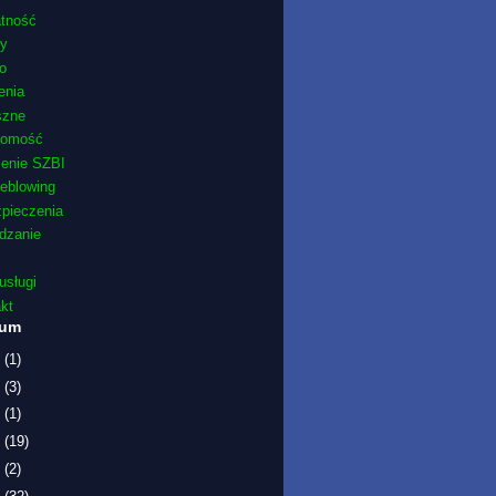
atność
ty
o
enia
szne
domość
żenie SZBI
leblowing
pieczenia
dzanie
usługi
kt
wum
6
(1)
5
(3)
1
(1)
9
(19)
7
(2)