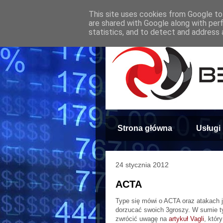
This site uses cookies from Google to 
are shared with Google along with per
statistics, and to detect and address 
Strona główna
Usługi
24 stycznia 2012
ACTA
Type się mówi o ACTA oraz atakach j
dorzucać swoich 3groszy. W sumie t
zwrócić uwagę na
artykuł Vagli
, któr