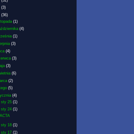
6
(32)
5
(3)
2
(36)
istopada
(1)
aździernika
(4)
rześnia
(1)
erpnia
(3)
pca
(4)
zerwca
(3)
aja
(3)
wietnia
(6)
arca
(2)
utego
(5)
tycznia
(4)
►
sty 25
(1)
▼
sty 24
(1)
ACTA
►
sty 18
(1)
►
sty 17
(1)