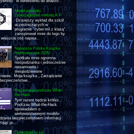
tywność" w odniesieniu do analizo...
Model podziału
cyberzagrożeń metodą A:F
Dzisiejszy wykład dla szkół
uczestniczących w
programie "cyber.mil z klasą"
zainspirował mnie do tego by
wreszcie coś napisa...
Najlepsza Polska Książka
Informatyczna 2025!
Spotkała mnie ogromna
niespodzianka i jednocześnie
niesamowite i
niespodziewane
nienie. Moja książka „ Zarządzanie
bezpieczeństwe...
Prezentacja podczas What-
the-Hack
Tym razem będzie krótko...
Podczas What-the-Hack
opowiadałem o
wielowarstwowym modelu
dzania bezpieczeństwem informacji
ując ja...
Cyberataki to już