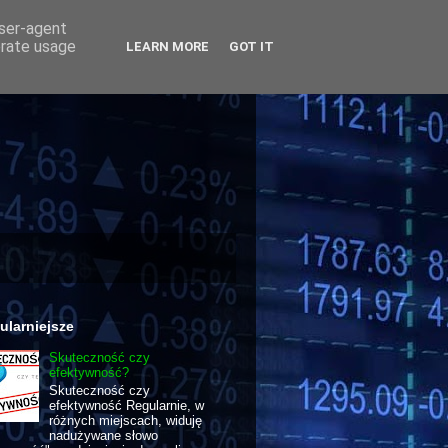
user-agent
erate usage
LEARN MORE
GOT IT
ularniejsze
Skuteczność czy
efektywność?
Skuteczność czy
efektywność Regularnie, w
różnych miejscach, widuję
nadużywane słowo