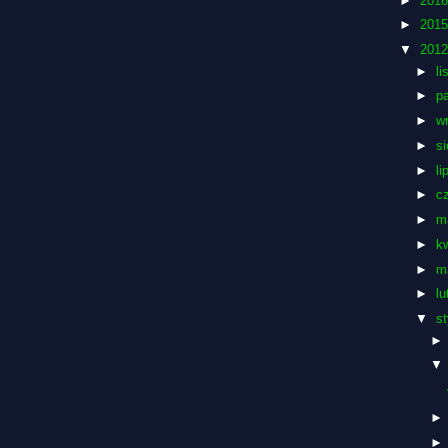
►
201
►
201
▼
201
►
l
►
p
►
w
►
si
►
li
►
c
►
m
►
k
►
m
►
l
▼
s