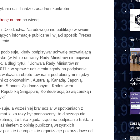
"efek
ytania są...bardzo zasadne i konkretne
tronę autora
po więcej...
y i Dziedzictwa Narodowego nie publikuje w swoim
ących informacje publiczne i w jaki sposób Prezes
może 
ienić.
 podpisuje, kiedy podpisywał uchwałę pozwalającą
kę (w tytule uchwały Rady Ministrów nie pojawia
t, a długi tytuł: "Uchwała Rady Ministrów nr
2011 r. w sprawie udzielenia zgody na podpisanie
zwalczania obrotu towarami podrobionymi między
wyróż
mi członkowskimi, Australią, Kanadą, Japonią,
cyber
imi Stanami Zjednoczonymi, Królestwem
Republiką Singapuru, Konfederacją Szwajcarską i
yki"
pisuje, a wcześniej brał udział w spotkaniach z
emat kilka razy był podnoszony, to dlaczego nie
ietnicy, że taka zgoda rządu na podpisanie traktatu
zarzą
jaśnieniem z opinią publiczną wszystkich
wskaz
z polskie i europejskie organizacje pozarządowe od