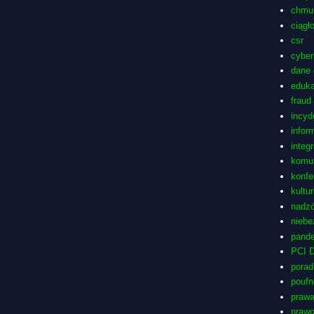
chmu
ciągł
csr
cyber
dane
eduka
fraud
incyd
infor
integ
komu
konfe
kultu
nadzó
niebe
pand
PCI 
porad
pouf
prawa
praw