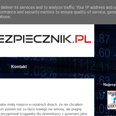
deliver its services and to analyze traffic. Your IP address and 
formance and security metrics to ensure quality of service, gen
abuse.
Kontakt
Najpop
akie miały miejsce w ostatnich dniach, że nie chciałem
ym postem też za dużo nowego nie wniosę, ale pragnę
y przygotował ściągawkę dla dziennikarzy z pytaniami jakie