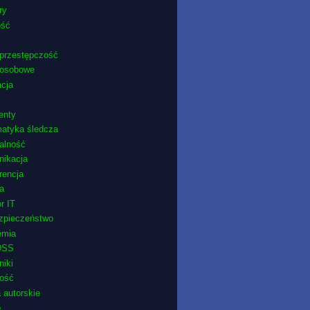
ry
ość
przestępczość
 osobowe
cja
enty
matyka śledcza
ralność
nikacja
rencja
ra
r IT
zpieczeństwo
emia
DSS
niki
ność
 autorskie
o