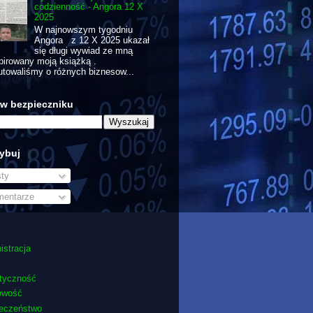
codzienność - Angora 12 X
2025
W najnowszym tygodniu
Angora z 12 X 2025 ukazał
się długi wywiad ze mną
pirowany moją książką .
towaliśmy o różnych biznesow...
 w bezpieczniku
ybuj
ty
entarze
istracja
tyczność
owość
ieczeństwo