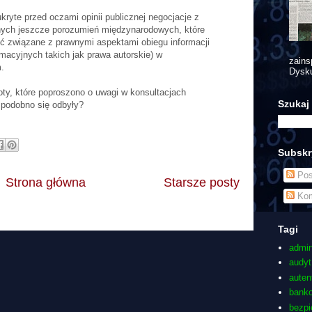
kryte przed oczami opinii publicznej negocjacje z
nych jeszcze porozumień międzynarodowych, które
ć związane z prawnymi aspektami obiegu informacji
macyjnych takich jak prawa autorskie) w
zains
.
Dysku
ty, które poproszono o uwagi w konsultacjach
Szukaj
 podobno się odbyły?
Subskr
Pos
Strona główna
Starsze posty
Kom
Tagi
admin
audyt
auten
bank
bezp