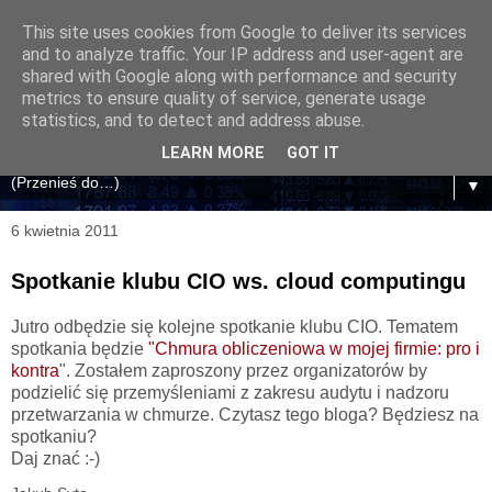
This site uses cookies from Google to deliver its services
and to analyze traffic. Your IP address and user-agent are
shared with Google along with performance and security
metrics to ensure quality of service, generate usage
statistics, and to detect and address abuse.
LEARN MORE
GOT IT
▼
6 kwietnia 2011
Spotkanie klubu CIO ws. cloud computingu
Jutro odbędzie się kolejne spotkanie klubu CIO. Tematem
spotkania będzie
"Chmura obliczeniowa w mojej firmie: pro i
kontra
". Zostałem zaproszony przez organizatorów by
podzielić się przemyśleniami z zakresu audytu i nadzoru
przetwarzania w chmurze. Czytasz tego bloga? Będziesz na
spotkaniu?
Daj znać :-)