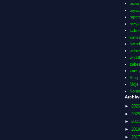
praw
pryw
rapor
ryzyk
szkol
śmie
świa
wdro
whist
zabez
zarzą
Blog
Moje 
Konta
Archi
►
202
►
202
►
202
►
201
►
201