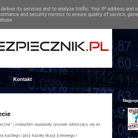
deliver its services and to analyze traffic. Your IP address and 
formance and security metrics to ensure quality of service, gen
abuse.
Kontakt
Najpop
ecie
iczne" i znalazłem wspaniały rysunek odnoszący się do
a każdego i przy każdej okazji (celowego i