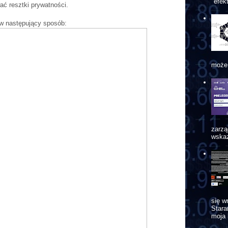
"efek
ć resztki prywatności.
w następujący sposób:
może 
zarzą
wskaz
się w
Star
moja 