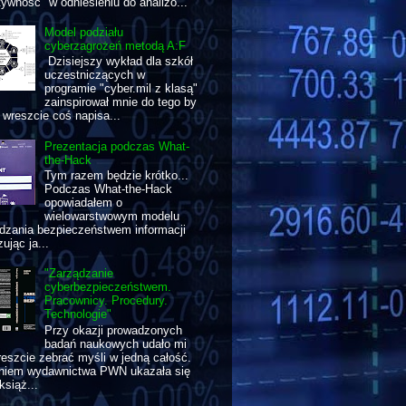
tywność" w odniesieniu do analizo...
Model podziału
cyberzagrożeń metodą A:F
Dzisiejszy wykład dla szkół
uczestniczących w
programie "cyber.mil z klasą"
zainspirował mnie do tego by
wreszcie coś napisa...
Prezentacja podczas What-
the-Hack
Tym razem będzie krótko...
Podczas What-the-Hack
opowiadałem o
wielowarstwowym modelu
dzania bezpieczeństwem informacji
ując ja...
"Zarządzanie
cyberbezpieczeństwem.
Pracownicy. Procedury.
Technologie"
Przy okazji prowadzonych
badań naukowych udało mi
reszcie zebrać myśli w jedną całość.
aniem wydawnictwa PWN ukazała się
książ...