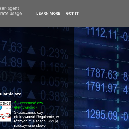
user-agent
erate usage
LEARN MORE
GOT IT
ularniejsze
Skuteczność czy
efektywność?
Skuteczność czy
efektywność Regularnie, w
różnych miejscach, widuję
nadużywane słowo