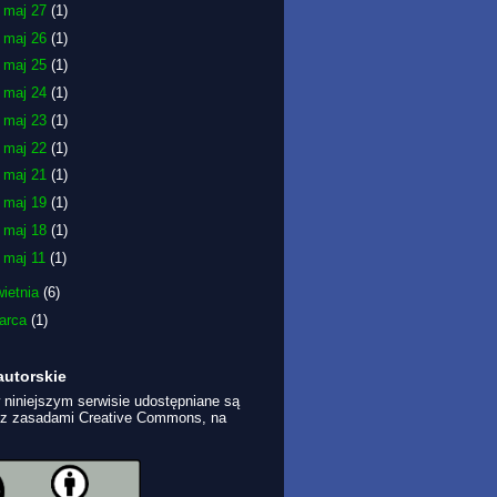
►
maj 27
(1)
►
maj 26
(1)
►
maj 25
(1)
►
maj 24
(1)
►
maj 23
(1)
►
maj 22
(1)
►
maj 21
(1)
►
maj 19
(1)
►
maj 18
(1)
►
maj 11
(1)
wietnia
(6)
arca
(1)
autorskie
 niniejszym serwisie udostępniane są
 z zasadami Creative Commons, na