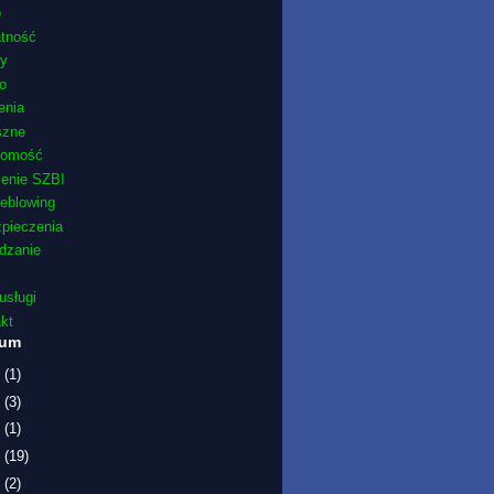
o
atność
ty
o
enia
szne
domość
żenie SZBI
leblowing
pieczenia
dzanie
usługi
kt
wum
6
(1)
5
(3)
1
(1)
9
(19)
7
(2)