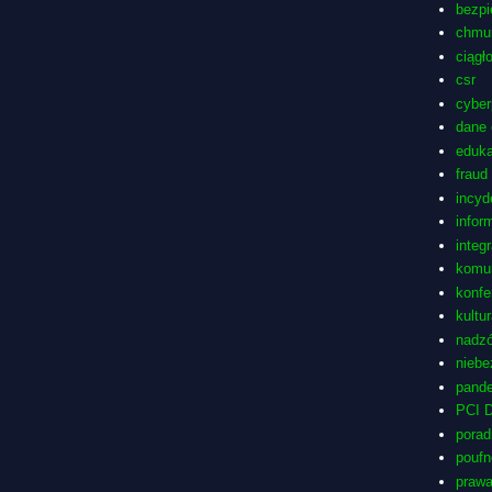
bezp
chmu
ciągł
csr
cyber
dane
eduka
fraud
incyd
infor
integ
komu
konfe
kultu
nadzó
niebe
pand
PCI 
porad
pouf
prawa