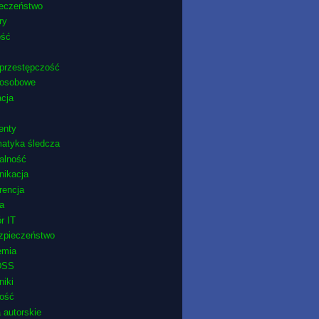
ieczeństwo
ry
ość
przestępczość
 osobowe
cja
enty
matyka śledcza
ralność
nikacja
rencja
ra
r IT
zpieczeństwo
emia
DSS
niki
ność
 autorskie