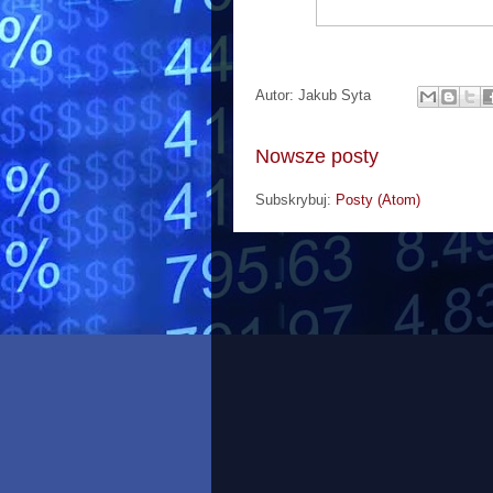
Autor:
Jakub Syta
Nowsze posty
Subskrybuj:
Posty (Atom)