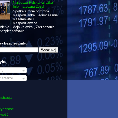
Najlepsza Polska Książka
Informatyczna 2025!
Spotkała mnie ogromna
niespodzianka i jednocześnie
niesamowite i
niespodziewane
nienie. Moja książka „ Zarządzanie
bezpieczeństwe...
 w bezpieczniku
ybuj
ty
entarze
istracja
tyczność
owość