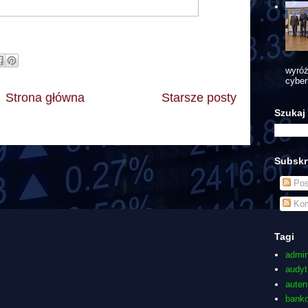
wyróż
cyber
Strona główna
Starsze posty
Szukaj
Subskr
Pos
Kom
Tagi
admin
audyt
auten
bank