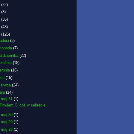
6
(32)
5
(3)
2
(36)
1
(43)
0
(126)
rudnia
(3)
istopada
(7)
aździernika
(22)
rześnia
(18)
erpnia
(16)
pca
(15)
zerwca
(24)
aja
(14)
▼
maj 31
(1)
Powiem Ci coś w sekrecie
►
maj 30
(1)
►
maj 29
(1)
►
maj 28
(1)