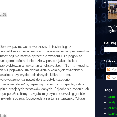
wyróż
cyber
Szukaj
Obserwując rozwój nowoczesnych technologii z
perspektywy działań na rzecz zapewnienia bezpieczeństwa
informacji nie można oprzeć się wrażeniu, że pogoń za
funkcjonalnościami nie idzie w parze z jakością ich
Subskr
zaprojektowania, wykonania i eksploatacji. Nie ma tygodnia
Pos
by nie pojawiały się doniesienia o kolejnych znacznych
awariach czy wyciekach danych. Kilka lat temu
Kom
wprowadzono już nawet do statystyk kategorię
"megawycieków" by lepiej wyróżniać te przypadki, gdzie
alnie przejętych zestawów danych. Pojawia się pytanie jak
Tagi
jące potężne firmy - często międzynarodowych gigantów,
admin
ekiedy sposób. Odpowiedzią na to jest zjawisko "długu
audyt
auten
bank