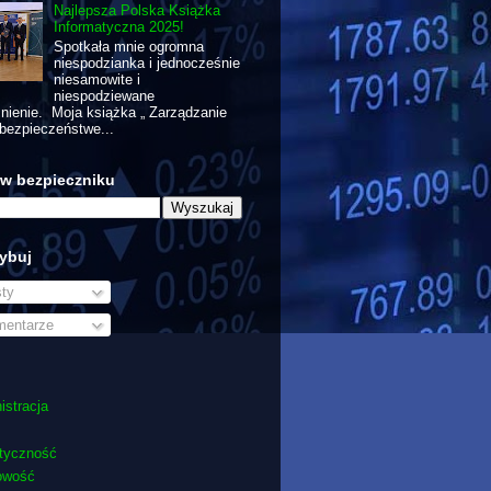
Najlepsza Polska Książka
Informatyczna 2025!
Spotkała mnie ogromna
niespodzianka i jednocześnie
niesamowite i
niespodziewane
nienie. Moja książka „ Zarządzanie
bezpieczeństwe...
 w bezpieczniku
ybuj
ty
entarze
istracja
tyczność
owość