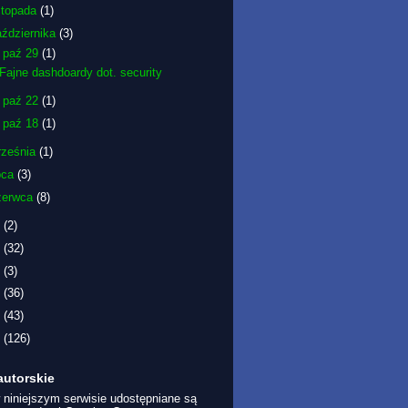
istopada
(1)
aździernika
(3)
▼
paź 29
(1)
Fajne dashdoardy dot. security
►
paź 22
(1)
►
paź 18
(1)
rześnia
(1)
pca
(3)
zerwca
(8)
7
(2)
6
(32)
5
(3)
2
(36)
1
(43)
0
(126)
autorskie
 niniejszym serwisie udostępniane są