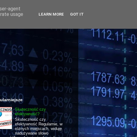
user-agent
erate usage
LEARN MORE
GOT IT
ularniejsze
Skuteczność czy
efektywność?
Skuteczność czy
efektywność Regularnie, w
różnych miejscach, widuję
nadużywane słowo