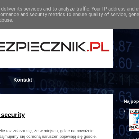
deliver its services and to analyze traffic. Your IP address and 
formance and security metrics to ensure quality of service, gen
abuse.
Kontakt
Najpop
 security
Nie raz zdarza się, że w miejscu, gdzie na poważnie
zajmujemy się ochroną naruszeń pojawiają się goście.