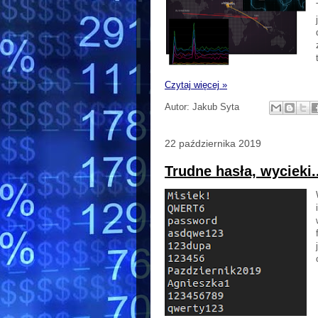
Czytaj więcej »
Autor:
Jakub Syta
22 października 2019
Trudne hasła, wycieki.