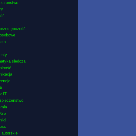
ieczeństwo
ry
ość
przestępczość
 osobowe
cja
enty
matyka śledcza
ralność
nikacja
rencja
ra
r IT
zpieczeństwo
emia
DSS
niki
ność
 autorskie