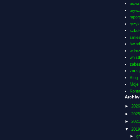
praw
pryw
rapor
ryzyk
szkol
śmie
świa
wdro
whist
zabez
zarzą
Blog
Moje 
Konta
Archi
►
202
►
202
►
202
▼
201
►
g