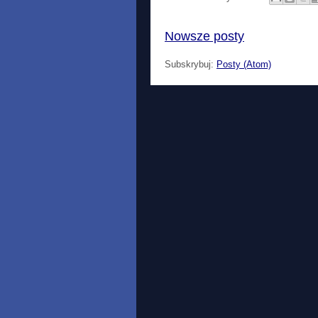
Nowsze posty
Subskrybuj:
Posty (Atom)