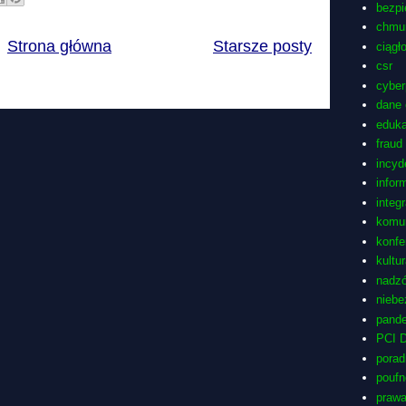
bezp
chmu
Strona główna
Starsze posty
ciągł
csr
cyber
dane
eduka
fraud
incyd
infor
integ
komu
konfe
kultu
nadzó
niebe
pand
PCI 
porad
pouf
prawa