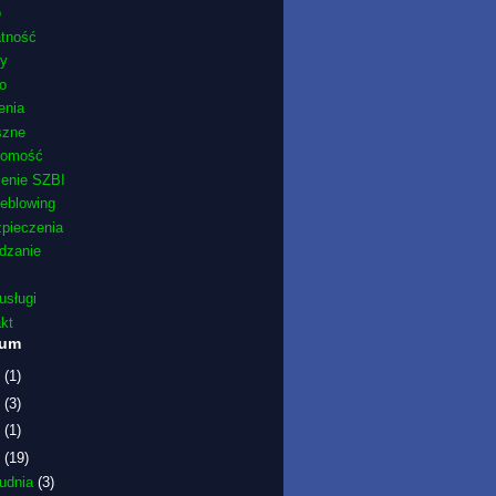
o
atność
ty
o
enia
szne
domość
żenie SZBI
leblowing
pieczenia
dzanie
usługi
kt
wum
6
(1)
5
(3)
1
(1)
9
(19)
rudnia
(3)