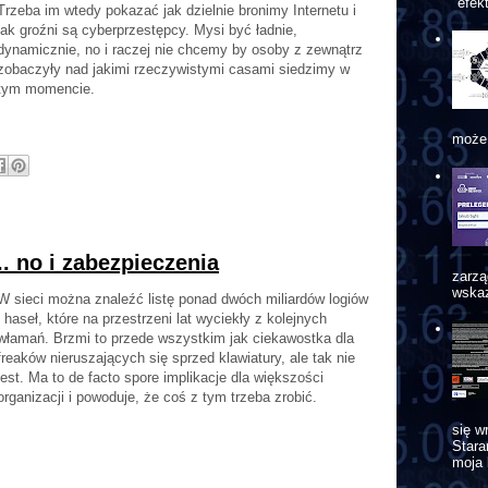
"efek
Trzeba im wtedy pokazać jak dzielnie bronimy Internetu i
jak groźni są cyberprzestępcy. Mysi być ładnie,
dynamicznie, no i raczej nie chcemy by osoby z zewnątrz
zobaczyły nad jakimi rzeczywistymi casami siedzimy w
tym momencie.
może 
.. no i zabezpieczenia
zarzą
wskaz
W sieci można znaleźć listę ponad dwóch miliardów logiów
i haseł, które na przestrzeni lat wyciekły z kolejnych
włamań. Brzmi to przede wszystkim jak ciekawostka dla
freaków nieruszających się sprzed klawiatury, ale tak nie
jest. Ma to de facto spore implikacje dla większości
organizacji i powoduje, że coś z tym trzeba zrobić.
się w
Star
moja 