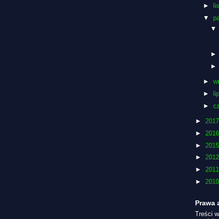
►
l
▼
p
►
w
►
li
►
c
►
201
►
201
►
201
►
201
►
201
►
201
Prawa 
Treści w