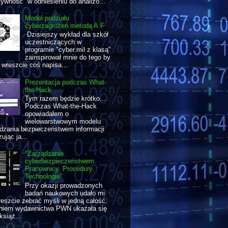
tywność" w odniesieniu do analizo...
Model podziału
cyberzagrożeń metodą A:F
Dzisiejszy wykład dla szkół
uczestniczących w
programie "cyber.mil z klasą"
zainspirował mnie do tego by
wreszcie coś napisa...
Prezentacja podczas What-
the-Hack
Tym razem będzie krótko...
Podczas What-the-Hack
opowiadałem o
wielowarstwowym modelu
dzania bezpieczeństwem informacji
ując ja...
"Zarządzanie
cyberbezpieczeństwem.
Pracownicy. Procedury.
Technologie"
Przy okazji prowadzonych
badań naukowych udało mi
reszcie zebrać myśli w jedną całość.
aniem wydawnictwa PWN ukazała się
książ...