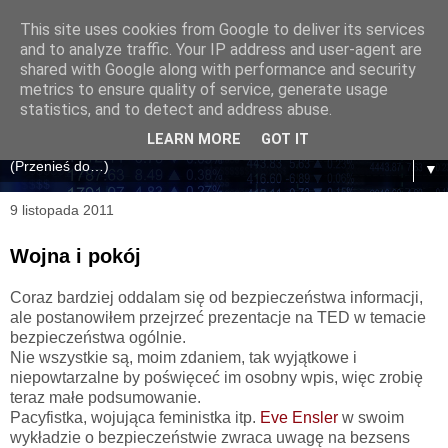
This site uses cookies from Google to deliver its services
and to analyze traffic. Your IP address and user-agent are
shared with Google along with performance and security
metrics to ensure quality of service, generate usage
statistics, and to detect and address abuse.
LEARN MORE
GOT IT
▼
9 listopada 2011
Wojna i pokój
Coraz bardziej oddalam się od bezpieczeństwa informacji,
ale postanowiłem przejrzeć prezentacje na TED w temacie
bezpieczeństwa ogólnie.
Nie wszystkie są, moim zdaniem, tak wyjątkowe i
niepowtarzalne by poświęceć im osobny wpis, więc zrobię
teraz małe podsumowanie.
Pacyfistka, wojująca feministka itp.
Eve Ensler
w swoim
wykładzie o bezpieczeństwie zwraca uwagę na bezsens