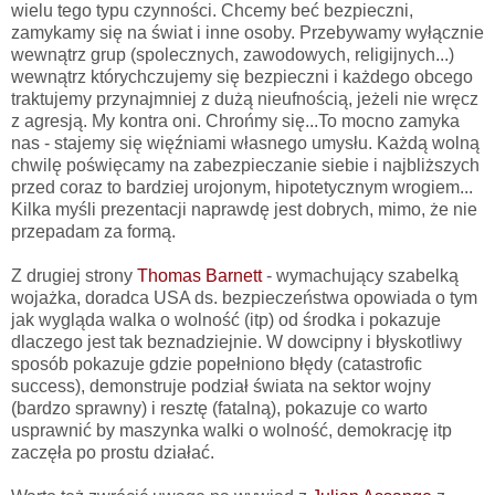
wielu tego typu czynności. Chcemy beć bezpieczni,
zamykamy się na świat i inne osoby. Przebywamy wyłącznie
wewnątrz grup (spolecznych, zawodowych, religijnych...)
wewnątrz którychczujemy się bezpieczni i każdego obcego
traktujemy przynajmniej z dużą nieufnością, jeżeli nie wręcz
z agresją. My kontra oni. Chrońmy się...To mocno zamyka
nas - stajemy się więźniami własnego umysłu. Każdą wolną
chwilę poświęcamy na zabezpieczanie siebie i najbliższych
przed coraz to bardziej urojonym, hipotetycznym wrogiem...
Kilka myśli prezentacji naprawdę jest dobrych, mimo, że nie
przepadam za formą.
Z drugiej strony
Thomas Barnett
- wymachujący szabelką
wojażka, doradca USA ds. bezpieczeństwa opowiada o tym
jak wygląda walka o wolność (itp) od środka i pokazuje
dlaczego jest tak beznadziejnie. W dowcipny i błyskotliwy
sposób pokazuje gdzie popełniono błędy (catastrofic
success), demonstruje podział świata na sektor wojny
(bardzo sprawny) i resztę (fatalną), pokazuje co warto
usprawnić by maszynka walki o wolność, demokrację itp
zaczęła po prostu działać.