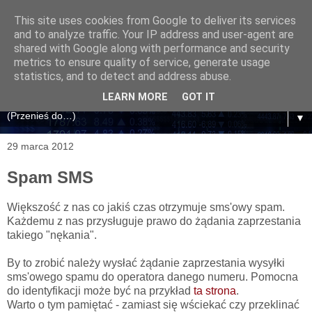
This site uses cookies from Google to deliver its services
and to analyze traffic. Your IP address and user-agent are
shared with Google along with performance and security
metrics to ensure quality of service, generate usage
statistics, and to detect and address abuse.
LEARN MORE
GOT IT
▼
29 marca 2012
Spam SMS
Większość z nas co jakiś czas otrzymuje sms'owy spam.
Każdemu z nas przysługuje prawo do żądania zaprzestania
takiego "nękania".
By to zrobić należy wysłać żądanie zaprzestania wysyłki
sms'owego spamu do operatora danego numeru. Pomocna
do identyfikacji może być na przykład
ta strona
.
Warto o tym pamiętać - zamiast się wściekać czy przeklinać