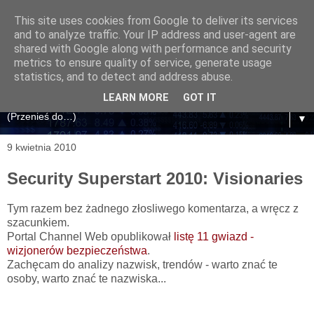
This site uses cookies from Google to deliver its services
and to analyze traffic. Your IP address and user-agent are
shared with Google along with performance and security
metrics to ensure quality of service, generate usage
statistics, and to detect and address abuse.
LEARN MORE
GOT IT
▼
9 kwietnia 2010
Security Superstart 2010: Visionaries
Tym razem bez żadnego złosliwego komentarza, a wręcz z
szacunkiem.
Portal Channel Web opublikował
listę 11 gwiazd -
wizjonerów bezpieczeństwa
.
Zachęcam do analizy nazwisk, trendów - warto znać te
osoby, warto znać te nazwiska...