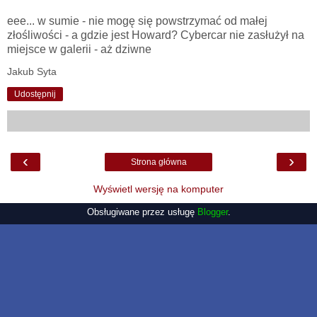
eee... w sumie - nie mogę się powstrzymać od małej
złośliwości - a gdzie jest Howard? Cybercar nie zasłużył na
miejsce w galerii - aż dziwne
Jakub Syta
Udostępnij
‹
›
Strona główna
Wyświetl wersję na komputer
Obsługiwane przez usługę
Blogger
.